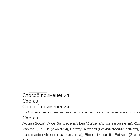
Способ применения
Состав
Способ применения
Небольшое количество геля нанести на наружные половы
Состав
Aqua (Вода), Aloe Barbadensis Leaf Juice* (Алоэ вера гель),
камедь), Inulin (Инулин), Benzyl Alcohol (Бензиловый спирт)
Lactic acid (Молочная кислота), Bidens tripartita Extract (Э