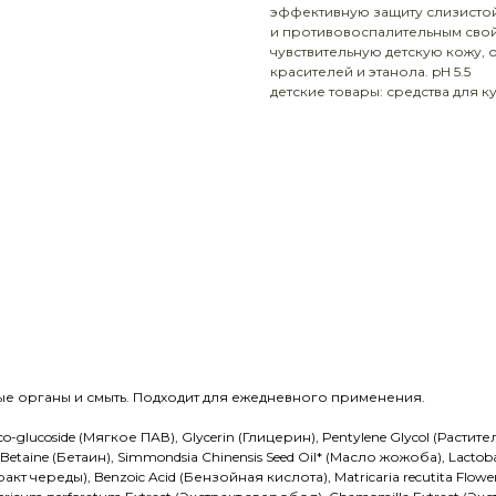
эффективную защиту слизистой
и противовоспалительным свой
чувствительную детскую кожу, о
красителей и этанола. pH 5.5
детские товары: средства для к
е органы и смыть. Подходит для ежедневного применения.
 Coco-glucoside (Мягкое ПАВ), Glycerin (Глицерин), Pentylene Glycol (Ра
, Betaine (Бетаин), Simmondsia Chinensis Seed Oil* (Масло жожоба), Lact
кстракт череды), Benzoic Acid (Бензойная кислота), Matricaria recutita F