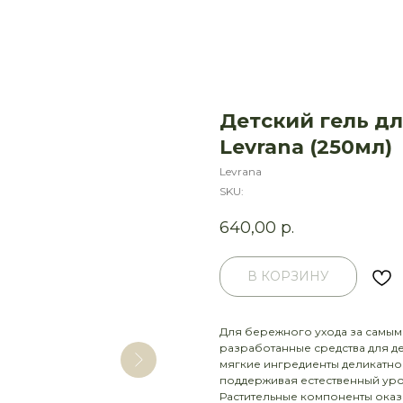
Детский гель д
Levrana (250мл)
Levrana
SKU:
640,00
р.
В КОРЗИНУ
Для бережного ухода за самы
разработанные средства для д
мягкие ингредиенты деликатн
поддерживая естественный уро
Растительные компоненты оказ