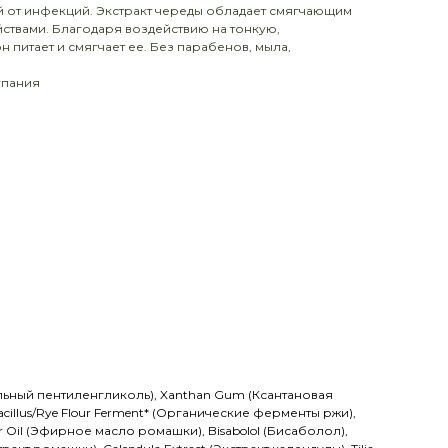
 от инфекций. Экстракт череды обладает смягчающим
ствами. Благодаря воздействию на тонкую,
н питает и смягчает ее. Без парабенов, мыла,
упания
стительный пентиленгликоль), Xanthan Gum (Ксантановая
obacillus/Rye Flour Ferment* (Органические ферменты ржи),
lower Oil (Эфирное масло ромашки), Bisabolol (Бисаболол),