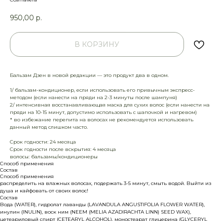
950,00
р.
В КОРЗИНУ
Бальзам Дзен в новой редакции — это продукт два в одном.
1/ бальзам-кондиционер, если использовать его привычным экспресс-
методом (если нанести на пряди на 2-3 минуты после шампуня)
2/ интенсивная восстанавливающая маска для сухих волос (если нанести на
пряди на 10-15 минут, допустимо использовать с шапочкой и нагревом)
* во избежание перепита на волосах не рекомендуется использовать
данный метод слишком часто.
Срок годности: 24 месяца
Срок годности после вскрытия: 4 месяца
волосы: бальзамы/кондиционеры
Способ применения
Состав
Способ применения
распределить на влажных волосах, подержать 3-5 минут, смыть водой. Выйти из
душа и кайфовать от своих волос!
Состав
Вода (WATER), гидролат лаванды (LAVANDULA ANGUSTIFOLIA FLOWER WATER),
инулин (INULIN), воск ним (NEEM (MELIA AZADIRACHTA LINN) SEED WAX),
цетеариловый спирт (CETEARYL ALCOHOL), моностеарат глицерина (GLYCERYL