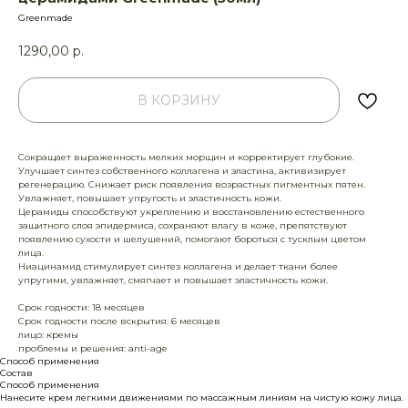
Greenmade
1290,00
р.
В КОРЗИНУ
Сокращает выраженность мелких морщин и корректирует глубокие.
Улучшает синтез собственного коллагена и эластина, активизирует
регенерацию. Снижает риск появления возрастных пигментных пятен.
Увлажняет, повышает упругость и эластичность кожи.
Церамиды способствуют укреплению и восстановлению естественного
защитного слоя эпидермиса, сохраняют влагу в коже, препятствуют
появлению сухости и шелушений, помогают бороться с тусклым цветом
лица.
Ниацинамид стимулирует синтез коллагена и делает ткани более
упругими, увлажняет, смягчает и повышает эластичность кожи.
Срок годности: 18 месяцев
Срок годности после вскрытия: 6 месяцев
лицо: кремы
проблемы и решения: anti-age
Способ применения
Состав
Способ применения
Нанесите крем легкими движениями по массажным линиям на чистую кожу лица.