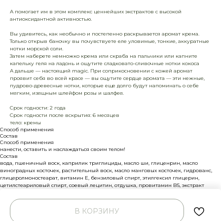
А помогает им в этом комплекс ценнейших экстрактов с высокой
антиоксидантной активностью.
Вы удивитесь, как необычно и постепенно раскрывается аромат крема.
Только открыв баночку вы почувствуете еле уловимые, тонкие, аккуратные
нотки морской соли.
Затем наберете немножко крема или скраба на пальчики или капните
капельку геля на ладонь и ощутите сладковато-сливочные нотки кокоса
А дальше — настоящий magic. При соприкосновении с кожей аромат
проявит себя во всей красе — вы ощутите сердце аромата — эти нежные,
пудрово-древесные нотки, которые еще долго будут напоминать о себе
мягким, изящным шлейфом розы и шалфея.
Срок годности: 2 года
Срок годности после вскрытия: 6 месяцев
тело: кремы
Способ применения
Состав
Способ применения
нанести, оставить и наслаждаться своим телом!
Состав
вода, пшеничный воск, каприлик триглициды, масло ши, глиценрин, масло
виноградных косточек, растительный воск, масло манговых косточек, гидрованс,
глицеролмоностеарат, витамин Е, бензиловый спирт, этилгексил глицерин,
цетилстеариловый спирт, соевый лецитин, отдушка, провитамин В5, экстракт
цветов ромашки, экстракт кофейных зерен, экстракт крапивы, экстракт листьев
зеленого чая, экстракт центелла азиатская, камедь ксантановая
В КОРЗИНУ