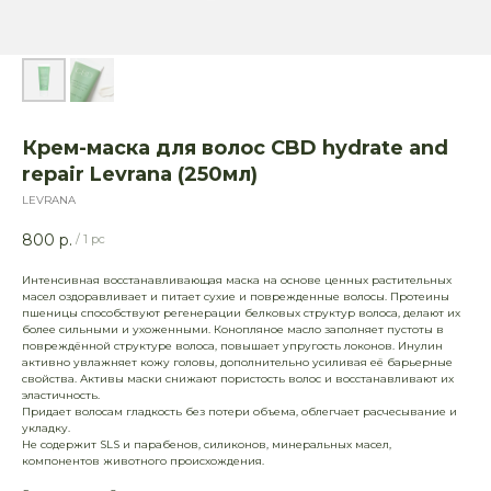
Крем-маска для волос CBD hydrate and
repair Levrana (250мл)
LEVRANA
800
р.
/
1 pc
Интенсивная восстанавливающая маска на основе ценных растительных
масел оздоравливает и питает сухие и поврежденные волосы. Протеины
пшеницы способствуют регенерации белковых структур волоса, делают их
более сильными и ухоженными. Конопляное масло заполняет пустоты в
повреждённой структуре волоса, повышает упругость локонов. Инулин
активно увлажняет кожу головы, дополнительно усиливая её барьерные
свойства. Активы маски снижают пористость волос и восстанавливают их
эластичность.
Придает волосам гладкость без потери объема, облегчает расчесывание и
укладку.
Не содержит SLS и парабенов, силиконов, минеральных масел,
компонентов животного происхождения.