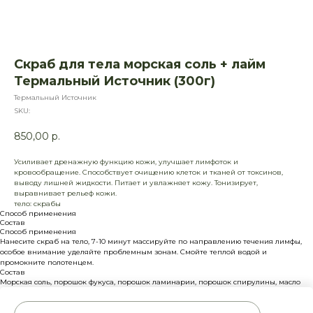
Скраб для тела морская соль + лайм
Термальный Источник (300г)
Термальный Источник
SKU:
850,00
р.
Усиливает дренажную функцию кожи, улучшает лимфоток и
кровообращение. Способствует очищению клеток и тканей от токсинов,
выводу лишней жидкости. Питает и увлажняет кожу. Тонизирует,
выравнивает рельеф кожи.
тело: скрабы
Способ применения
Состав
Способ применения
Нанесите скраб на тело, 7-10 минут массируйте по направлению течения лимфы,
особое внимание уделяйте проблемным зонам. Смойте теплой водой и
промокните полотенцем.
Состав
Морская соль, порошок фукуса, порошок ламинарии, порошок спирулины, масло
миндаля, масло ши, глицерин, глицерил моностеарат, экстракт бессмертника,
черного тмина, эфирное масло лайма, литсеи кубеба, витамин Е.