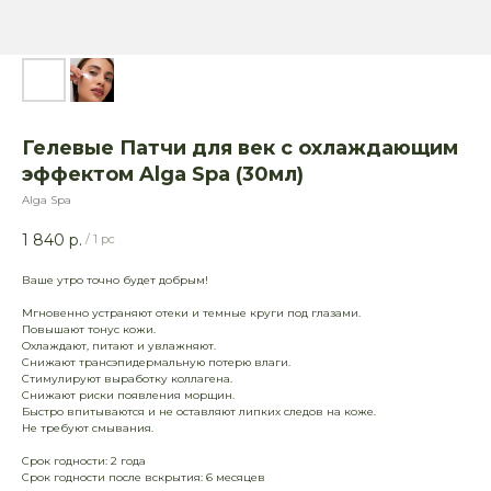
Гелевые Патчи для век c охлаждающим
эффектом Alga Spa (30мл)
Alga Spa
1 840
р.
/
1 pc
Ваше утро точно будет добрым!
Мгновенно устраняют отеки и темные круги под глазами.
Повышают тонус кожи.
Охлаждают, питают и увлажняют.
Снижают трансэпидермальную потерю влаги.
Стимулируют выработку коллагена.
Снижают риски появления морщин.
Быстро впитываются и не оставляют липких следов на коже.
Не требуют смывания.
Срок годности: 2 года
Срок годности после вскрытия: 6 месяцев