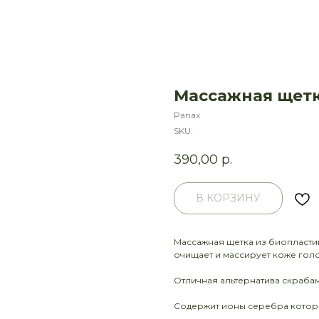
Массажная щетк
Panax
SKU:
390,00
р.
В КОРЗИНУ
Массажная щетка из биопласти
очищает и массирует коже гол
Отличная альтернатива скрабам
Содержит ионы серебра котор