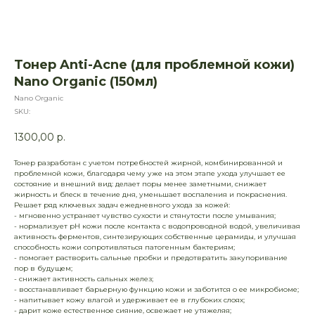
Тонер Anti-Acne (для проблемной кожи)
Nano Organic (150мл)
Nano Organic
SKU:
1300,00
р.
Тонер разработан с учетом потребностей жирной, комбинированной и
проблемной кожи, благодаря чему уже на этом этапе ухода улучшает ее
состояние и внешний вид: делает поры менее заметными, снижает
жирность и блеск в течение дня, уменьшает воспаления и покраснения.
Решает ряд ключевых задач ежедневного ухода за кожей:
- мгновенно устраняет чувство сухости и стянутости после умывания;
- нормализует рН кожи после контакта с водопроводной водой, увеличивая
активность ферментов, синтезирующих собственные церамиды, и улучшая
способность кожи сопротивляться патогенным бактериям;
- помогает растворить сальные пробки и предотвратить закупоривание
пор в будущем;
- снижает активность сальных желез;
- восстанавливает барьерную функцию кожи и заботится о ее микробиоме;
- напитывает кожу влагой и удерживает ее в глубоких слоях;
- дарит коже естественное сияние, освежает не утяжеляя;