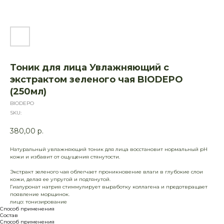
Тоник для лица Увлажняющий с
экстрактом зеленого чая BIODEPO
(250мл)
BIODEPO
SKU:
380,00
р.
Натуральный увлажняющий тоник для лица восстановит нормальный pH
кожи и избавит от ощущения стянутости.
Экстракт зеленого чая облегчает проникновение влаги в глубокие слои
кожи, делая ее упругой и подтянутой.
Гиалуронат натрия стиммулирует выработку коллагена и предотвращает
появление морщинок.
лицо: тонизирование
Способ применения
Состав
Способ применения