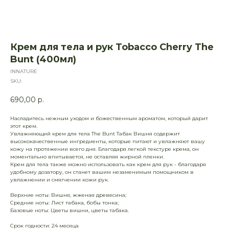
Крем для тела и рук Tobacco Cherry The
Bunt (400мл)
INNATURE
SKU:
690,00
р.
Насладитесь нежным уходом и божественным ароматом, который дарит
этот крем.
Увлажняющий крем для тела The Bunt Табак Вишня содержит
высококачественные ингредиенты, которые питают и увлажняют вашу
кожу на протяжении всего дня. Благодаря легкой текстуре крема, он
моментально впитывается, не оставляя жирной пленки.
Крем для тела также можно использовать как крем для рук - благодаря
удобному дозатору, он станет вашим незаменимым помощником в
увлажнении и смягчении кожи рук.
Верхние ноты: Вишня, жженая древесина;
Средние ноты: Лист табака, бобы тонка;
Базовые ноты: Цветы вишни, цветы табака.
Срок годности: 24 месяца