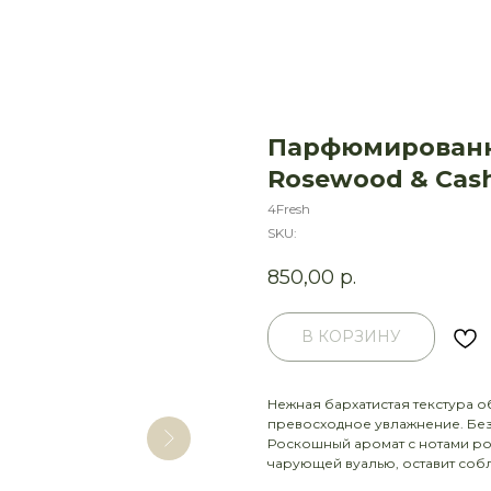
Парфюмированн
Rosewood & Cash
4Fresh
SKU:
850,00
р.
В КОРЗИНУ
Нежная бархатистая текстура 
превосходное увлажнение. Без
Роскошный аромат с нотами ро
чарующей вуалью, оставит соб