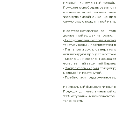
Нежный. Таинственный. Незабы
Поможет освободить разум от т
магнетизм за счёт запатентова
Формула с двойной концентраци
самую сухую кожу мягкой и гла
В составе нет силиконов — то
доказанной эффективностью:
•
Гиалуроновая кислота и моче
текстуру кожи и препятствуют 
•
Пантенол и сок алоэ вера
усп
активизируют процесс клеточн
•
Масло ши и сквалан
насыщают 
естественный защитный барьер
•
Экстракт ламинарии
стимулиру
молодой и подтянутой.
•
Пребиотики
поддерживают зд
Нейтральный физиологичный рН 
Подходит для чувствительной к
99 % натуральных компонентов.
тело: кремы