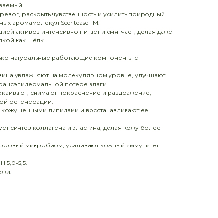
ваемый.
ревог, раскрыть чувственность и усилить природный
нных аромамолекул Scentease ТМ.
ей активов интенсивно питает и смягчает, делая даже
дкой как шёлк.
лько натуральные работающие компоненты с
вина
увлажняют на молекулярном уровне, улучшают
трансэпидермальной потере влаги.
окаивают, снимают покраснение и раздражение,
ой регенерации.
кожу ценными липидами и восстанавливают её
.
ет синтез коллагена и эластина, делая кожу более
оровый микробиом, усиливают кожный иммунитет.
5,0–5,5.
ожи.