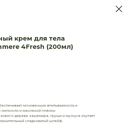
ый крем для тела
mere 4Fresh (200мл)
обеспечивает мгновенную впитываемость и
 липкости и масляной плёнки.
зового дерева, кашемира, груши и мускуса окутает
лазнительный сладковатый шлейф.