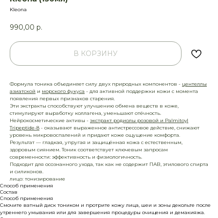
Kleona
990,00
р.
В КОРЗИНУ
Формула тоника объединяет силу двух природных компонентов -
центеллы
азиатской
и
морского фукуса
- для активной поддержки кожи с момента
появления первых признаков старения.
Эти экстракты способствуют улучшению обмена веществ в коже,
стимулируют выработку коллагена, уменьшают отёчность.
Нейрокосметические активы -
экстракт родиолы розовой и Palmitoyl
Tripeptide-8
- оказывают выраженное антистрессовое действие, снижают
уровень микровоспалений и придают коже ощущение комфорта.
Результат — гладкая, упругая и защищённая кожа с естественным,
здоровым сиянием. Тоник соответствует ключевым запросам
современности: эффективность и физиологичность.
Подходит для осознанного ухода, так как не содержит ПАВ, этилового спирта
и силиконов.
лицо: тонизирование
Способ применения
Состав
Способ применения
Смочите ватный диск тоником и протрите кожу лица, шеи и зоны декольте после
утреннего умывания или для завершения процедуры очищения и демакияжа.